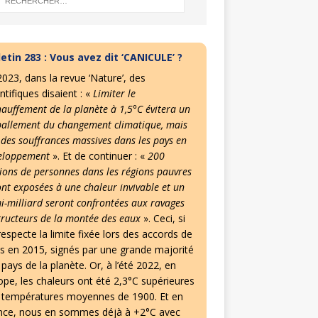
letin 283 : Vous avez dit ‘CANICULE’ ?
2023, dans la revue ‘Nature’, des
ntifiques disaient : «
Limiter le
hauffement de la planète à 1,5°C évitera un
allement du changement climatique, mais
 des souffrances massives dans les pays en
eloppement
». Et de continuer : «
200
lions de personnes dans les régions pauvres
ont exposées à une chaleur invivable et un
i-milliard seront confrontées aux ravages
tructeurs de la montée des eaux
». Ceci, si
especte la limite fixée lors des accords de
is en 2015, signés par une grande majorité
pays de la planète. Or, à l’été 2022, en
ope, les chaleurs ont été 2,3°C supérieures
 températures moyennes de 1900. Et en
nce, nous en sommes déjà à +2°C avec