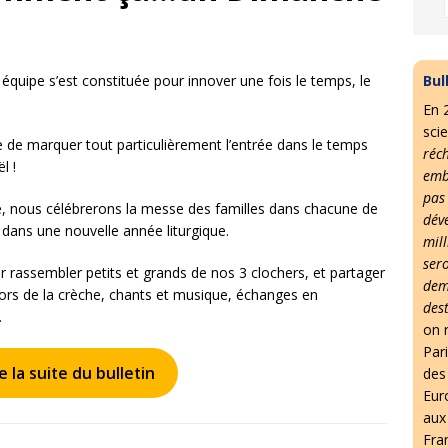
Bul
 équipe s’est constituée pour innover une fois le temps, le
En 
scie
de marquer tout particulièrement l’entrée dans le temps
réc
l !
emb
pas
, nous célébrerons la messe des familles dans chacune de
dév
 dans une nouvelle année liturgique.
mil
ser
 rassembler petits et grands de nos 3 clochers, et partager
dem
écors de la crèche, chants et musique, échanges en
des
…
on r
Par
e la suite du bulletin
des 
Eur
aux
Fra