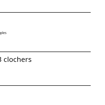
uples
3 clochers