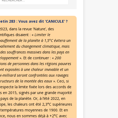
letin 283 : Vous avez dit ‘CANICULE’ ?
2023, dans la revue ‘Nature’, des
ntifiques disaient : «
Limiter le
hauffement de la planète à 1,5°C évitera un
allement du changement climatique, mais
 des souffrances massives dans les pays en
eloppement
». Et de continuer : «
200
lions de personnes dans les régions pauvres
ont exposées à une chaleur invivable et un
i-milliard seront confrontées aux ravages
tructeurs de la montée des eaux
». Ceci, si
especte la limite fixée lors des accords de
is en 2015, signés par une grande majorité
pays de la planète. Or, à l’été 2022, en
ope, les chaleurs ont été 2,3°C supérieures
 températures moyennes de 1900. Et en
nce, nous en sommes déjà à +2°C avec