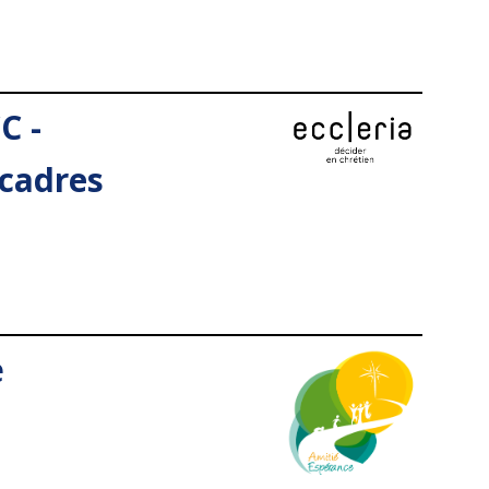
C -
cadres
e