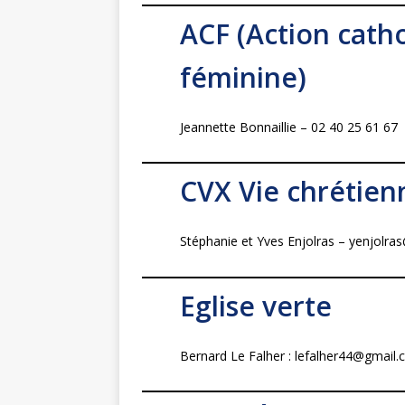
ACF (Action cath
féminine)
Jeannette Bonnaillie – 02 40 25 61 67
CVX Vie chrétien
Stéphanie et Yves Enjolras – yenjolra
Eglise verte
Bernard Le Falher : lefalher44@gmail