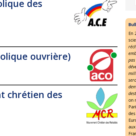
olique des
Bul
En 
scie
réc
olique ouvrière)
emb
pas
dév
mil
ser
dem
 chrétien des
des
on r
Par
des 
Eur
aux
Fra