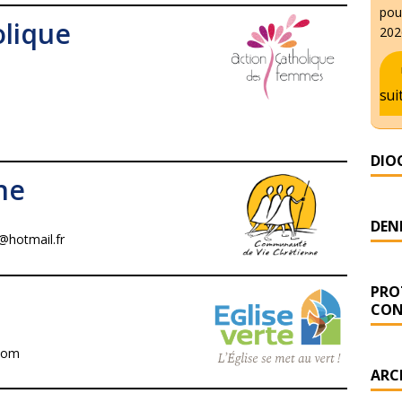
pour
olique
2026
sui
DIO
ne
DENI
s@hotmail.fr
PRO
CON
.com
ARC