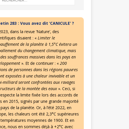
letin 283 : Vous avez dit ‘CANICULE’ ?
2023, dans la revue ‘Nature’, des
ntifiques disaient : «
Limiter le
hauffement de la planète à 1,5°C évitera un
allement du changement climatique, mais
 des souffrances massives dans les pays en
eloppement
». Et de continuer : «
200
lions de personnes dans les régions pauvres
ont exposées à une chaleur invivable et un
i-milliard seront confrontées aux ravages
tructeurs de la montée des eaux
». Ceci, si
especte la limite fixée lors des accords de
is en 2015, signés par une grande majorité
pays de la planète. Or, à l’été 2022, en
ope, les chaleurs ont été 2,3°C supérieures
 températures moyennes de 1900. Et en
nce, nous en sommes déjà à +2°C avec