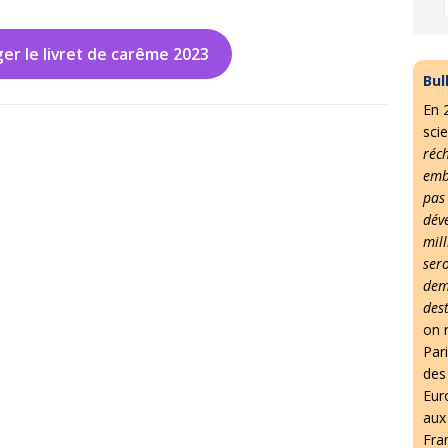
er le livret de carême 2023
Bul
En 
scie
réc
emb
pas
dév
mil
ser
dem
des
on r
Par
des 
Eur
aux
Fra