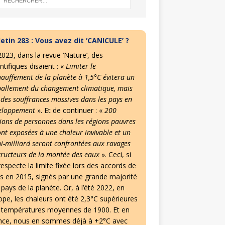
letin 283 : Vous avez dit ‘CANICULE’ ?
2023, dans la revue ‘Nature’, des
ntifiques disaient : «
Limiter le
hauffement de la planète à 1,5°C évitera un
allement du changement climatique, mais
 des souffrances massives dans les pays en
eloppement
». Et de continuer : «
200
lions de personnes dans les régions pauvres
ont exposées à une chaleur invivable et un
i-milliard seront confrontées aux ravages
tructeurs de la montée des eaux
». Ceci, si
especte la limite fixée lors des accords de
is en 2015, signés par une grande majorité
pays de la planète. Or, à l’été 2022, en
ope, les chaleurs ont été 2,3°C supérieures
 températures moyennes de 1900. Et en
nce, nous en sommes déjà à +2°C avec