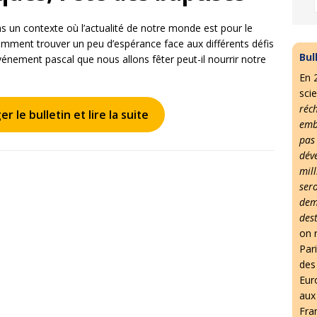
 un contexte où l’actualité de notre monde est pour le
ment trouver un peu d’espérance face aux différents défis
Bul
vénement pascal que nous allons fêter peut-il nourrir notre
En 
scie
réc
r le bulletin et lire la suite
emb
pas
dév
mil
ser
dem
des
on r
Par
des 
Eur
aux
Fra