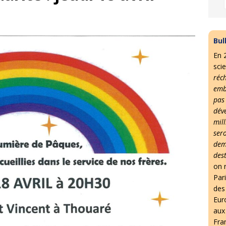
Bul
En 
scie
réc
emb
pas
dév
mil
ser
dem
des
on r
Par
des 
Eur
aux
Fra