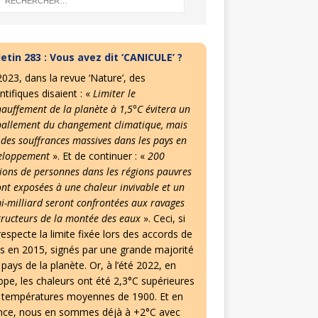
letin 283 : Vous avez dit ‘CANICULE’ ?
2023, dans la revue ‘Nature’, des
ntifiques disaient : «
Limiter le
hauffement de la planète à 1,5°C évitera un
allement du changement climatique, mais
 des souffrances massives dans les pays en
eloppement
». Et de continuer : «
200
lions de personnes dans les régions pauvres
ont exposées à une chaleur invivable et un
i-milliard seront confrontées aux ravages
tructeurs de la montée des eaux
». Ceci, si
especte la limite fixée lors des accords de
is en 2015, signés par une grande majorité
pays de la planète. Or, à l’été 2022, en
ope, les chaleurs ont été 2,3°C supérieures
 températures moyennes de 1900. Et en
nce, nous en sommes déjà à +2°C avec