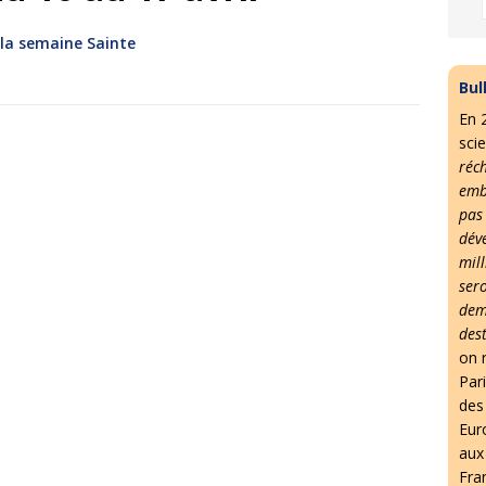
e la semaine Sainte
Bul
En 
scie
réc
emb
pas
dév
mil
ser
dem
des
on r
Par
des 
Eur
aux
Fra