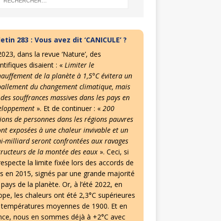
letin 283 : Vous avez dit ‘CANICULE’ ?
2023, dans la revue ‘Nature’, des
ntifiques disaient : «
Limiter le
hauffement de la planète à 1,5°C évitera un
allement du changement climatique, mais
 des souffrances massives dans les pays en
eloppement
». Et de continuer : «
200
lions de personnes dans les régions pauvres
ont exposées à une chaleur invivable et un
i-milliard seront confrontées aux ravages
tructeurs de la montée des eaux
». Ceci, si
especte la limite fixée lors des accords de
is en 2015, signés par une grande majorité
pays de la planète. Or, à l’été 2022, en
ope, les chaleurs ont été 2,3°C supérieures
 températures moyennes de 1900. Et en
nce, nous en sommes déjà à +2°C avec