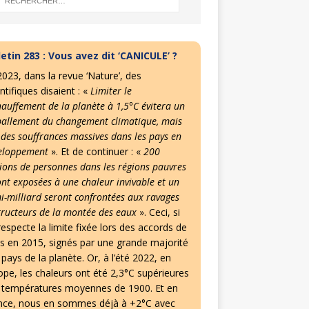
letin 283 : Vous avez dit ‘CANICULE’ ?
2023, dans la revue ‘Nature’, des
ntifiques disaient : «
Limiter le
hauffement de la planète à 1,5°C évitera un
allement du changement climatique, mais
 des souffrances massives dans les pays en
eloppement
». Et de continuer : «
200
lions de personnes dans les régions pauvres
ont exposées à une chaleur invivable et un
i-milliard seront confrontées aux ravages
tructeurs de la montée des eaux
». Ceci, si
especte la limite fixée lors des accords de
is en 2015, signés par une grande majorité
pays de la planète. Or, à l’été 2022, en
ope, les chaleurs ont été 2,3°C supérieures
 températures moyennes de 1900. Et en
nce, nous en sommes déjà à +2°C avec