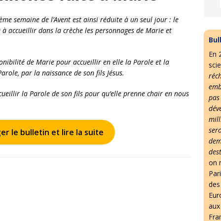
me semaine de l’Avent est ainsi réduite à un seul jour : le
e à accueillir dans la crèche les personnages de Marie et
Bul
En 
nibilité de Marie pour accueillir en elle la Parole et la
scie
arole, par la naissance de son fils Jésus.
réc
emb
eillir la Parole de son fils pour qu’elle prenne chair en nous
pas
dév
mil
ser
r le bulletin et lire la suite
dem
des
on r
Par
des 
Eur
aux
Fra