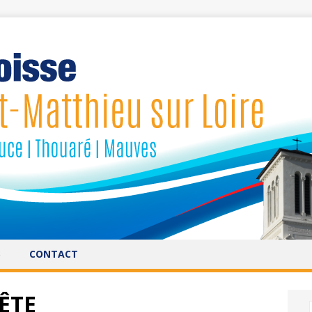
S
CONTACT
UÊTE