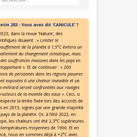
letin 283 : Vous avez dit ‘CANICULE’ ?
2023, dans la revue ‘Nature’, des
ntifiques disaient : «
Limiter le
hauffement de la planète à 1,5°C évitera un
allement du changement climatique, mais
 des souffrances massives dans les pays en
eloppement
». Et de continuer : «
200
lions de personnes dans les régions pauvres
ont exposées à une chaleur invivable et un
i-milliard seront confrontées aux ravages
tructeurs de la montée des eaux
». Ceci, si
especte la limite fixée lors des accords de
is en 2015, signés par une grande majorité
pays de la planète. Or, à l’été 2022, en
ope, les chaleurs ont été 2,3°C supérieures
 températures moyennes de 1900. Et en
nce, nous en sommes déjà à +2°C avec