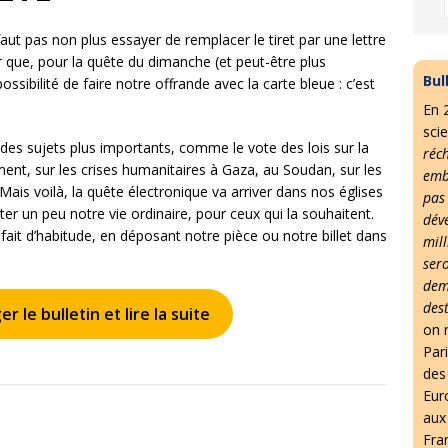
e faut pas non plus essayer de remplacer le tiret par une lettre
r que, pour la quête du dimanche (et peut-être plus
Bul
ssibilité de faire notre offrande avec la carte bleue : c’est
En 
scie
 sujets plus importants, comme le vote des lois sur la
réc
ement, sur les crises humanitaires à Gaza, au Soudan, sur les
emb
Mais voilà, la quête électronique va arriver dans nos églises
pas
ter un peu notre vie ordinaire, pour ceux qui la souhaitent.
dév
fait d’habitude, en déposant notre pièce ou notre billet dans
mil
ser
dem
des
r le bulletin et lire la suite
on r
Par
des 
Eur
aux
Fra